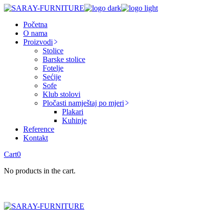
Skip
to
Početna
the
O nama
content
Proizvodi
Stolice
Barske stolice
Fotelje
Sećije
Sofe
Klub stolovi
Pločasti namještaj po mjeri
Plakari
Kuhinje
Reference
Kontakt
Cart
0
No products in the cart.