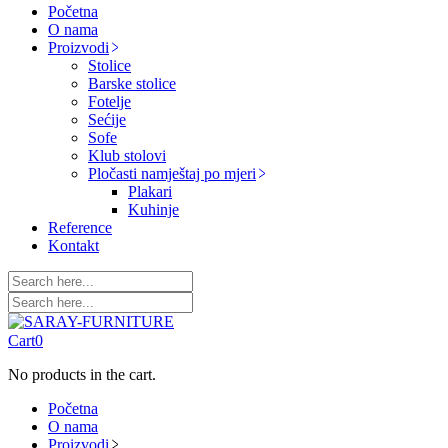
Početna
O nama
Proizvodi
Stolice
Barske stolice
Fotelje
Sećije
Sofe
Klub stolovi
Pločasti namještaj po mjeri
Plakari
Kuhinje
Reference
Kontakt
Cart
0
No products in the cart.
Početna
O nama
Proizvodi