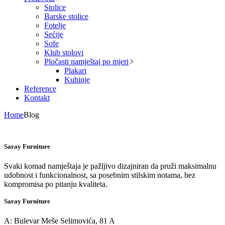
Stolice
Barske stolice
Fotelje
Sećije
Sofe
Klub stolovi
Pločasti namještaj po mjeri
Plakari
Kuhinje
Reference
Kontakt
Home
Blog
Saray Furniture
Svaki komad namještaja je pažljivo dizajniran da pruži maksimalnu
udobnost i funkcionalnost, sa posebnim stilskim notama, bez
kompromisa po pitanju kvaliteta.
Saray Furniture
A: Bulevar Meše Selimovića, 81 A