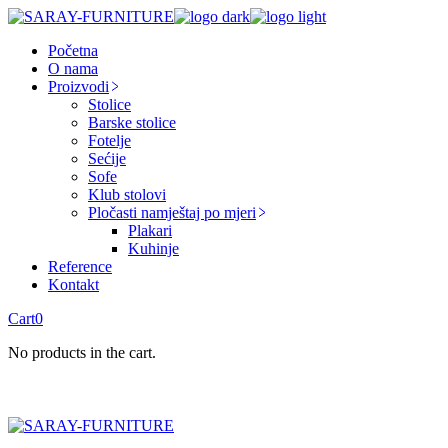
Skip
to
Početna
the
O nama
content
Proizvodi
Stolice
Barske stolice
Fotelje
Sećije
Sofe
Klub stolovi
Pločasti namještaj po mjeri
Plakari
Kuhinje
Reference
Kontakt
Cart
0
No products in the cart.