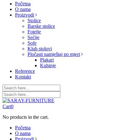
Početna
O nama
Proizvodi
Stolice
Barske stolice
Fotelje
Sećije
Sofe
Klub stolovi
Pločasti namještaj po mjeri
Plakari
Kuhinje
Reference
Kontakt
Cart
0
No products in the cart.
Početna
O nama
Proizvodi