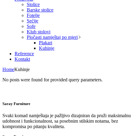
Stolice
Barske stolice
Fotelje
Sećije
Sofe
Klub stolovi
Pločasti namještaj po mjeri
Plakari
Kuhinje
Reference
Kontakt
Home
Kuhinje
No posts were found for provided query parameters.
Saray Furniture
Svaki komad namještaja je pažljivo dizajniran da pruži maksimalnu
udobnost i funkcionalnost, sa posebnim stilskim notama, bez
kompromisa po pitanju kvaliteta.