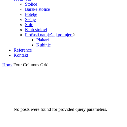
Stolice
Barske stolice
Fotelje
Sećije
Sofe
Klub stolovi
Pločasti namještaj po mjeri
Plakari
Kuhinje
Reference
Kontakt
Home
Four Columns Grid
No posts were found for provided query parameters.