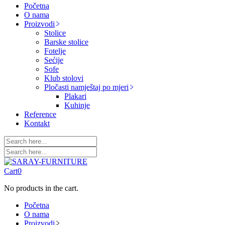
Početna
O nama
Proizvodi
Stolice
Barske stolice
Fotelje
Sećije
Sofe
Klub stolovi
Pločasti namještaj po mjeri
Plakari
Kuhinje
Reference
Kontakt
Cart
0
No products in the cart.
Početna
O nama
Proizvodi