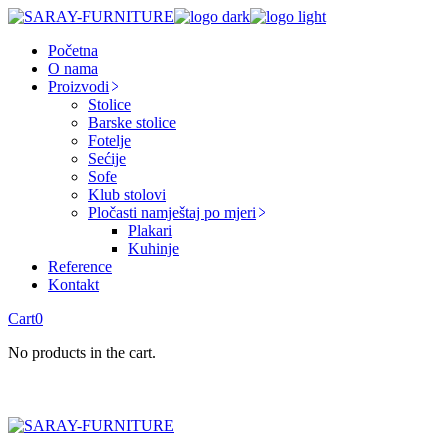
Skip
to
Početna
the
O nama
content
Proizvodi
Stolice
Barske stolice
Fotelje
Sećije
Sofe
Klub stolovi
Pločasti namještaj po mjeri
Plakari
Kuhinje
Reference
Kontakt
Cart
0
No products in the cart.