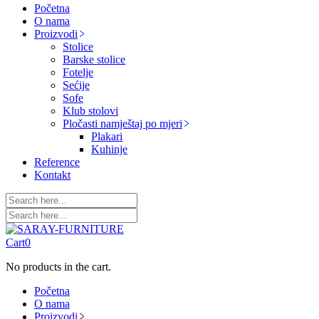
Početna
O nama
Proizvodi
Stolice
Barske stolice
Fotelje
Sećije
Sofe
Klub stolovi
Pločasti namještaj po mjeri
Plakari
Kuhinje
Reference
Kontakt
Cart
0
No products in the cart.
Početna
O nama
Proizvodi