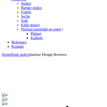
Stolice
Barske stolice
Fotelje
Sećije
Sofe
Klub stolovi
Pločasti namještaj po mjeri
Plakari
Kuhinje
Reference
Kontakt
Home
Klub stolovi
Interior Design Reviews