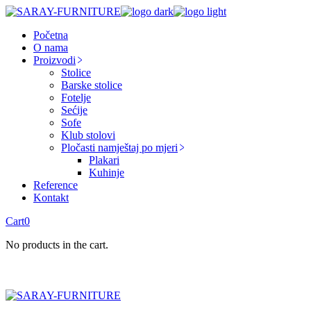
Skip
to
Početna
the
O nama
content
Proizvodi
Stolice
Barske stolice
Fotelje
Sećije
Sofe
Klub stolovi
Pločasti namještaj po mjeri
Plakari
Kuhinje
Reference
Kontakt
Cart
0
No products in the cart.