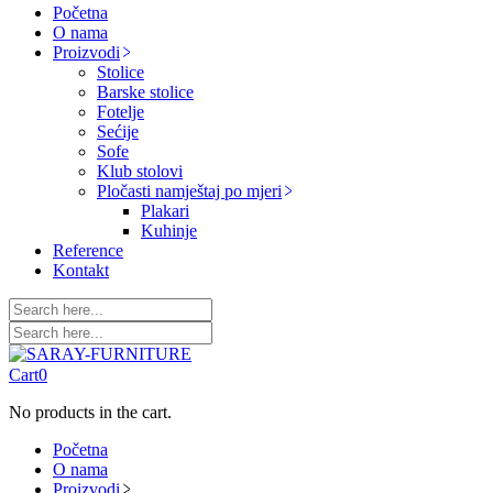
Početna
O nama
Proizvodi
Stolice
Barske stolice
Fotelje
Sećije
Sofe
Klub stolovi
Pločasti namještaj po mjeri
Plakari
Kuhinje
Reference
Kontakt
Cart
0
No products in the cart.
Početna
O nama
Proizvodi