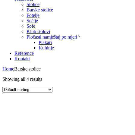
Stolice
Barske stolice
Fotelje
Sećije
Sofe
Klub stolovi
Pločasti namještaj po mjeri
Plakari
Kuhinje
Reference
Kontakt
Home
Barske stolice
Showing all 4 results