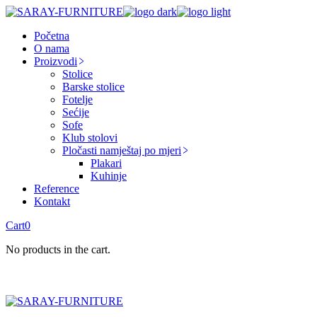
Skip
to
Početna
the
O nama
content
Proizvodi
Stolice
Barske stolice
Fotelje
Sećije
Sofe
Klub stolovi
Pločasti namještaj po mjeri
Plakari
Kuhinje
Reference
Kontakt
Cart
0
No products in the cart.