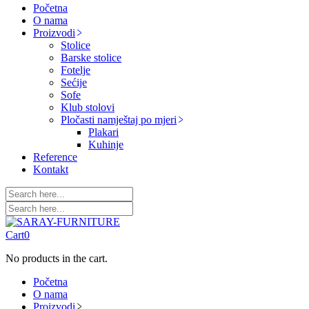
Početna
O nama
Proizvodi
Stolice
Barske stolice
Fotelje
Sećije
Sofe
Klub stolovi
Pločasti namještaj po mjeri
Plakari
Kuhinje
Reference
Kontakt
Cart
0
No products in the cart.
Početna
O nama
Proizvodi