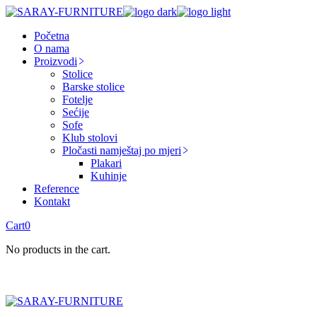
Skip
to
Početna
the
O nama
content
Proizvodi
Stolice
Barske stolice
Fotelje
Sećije
Sofe
Klub stolovi
Pločasti namještaj po mjeri
Plakari
Kuhinje
Reference
Kontakt
Cart
0
No products in the cart.