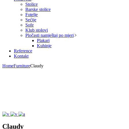
Stolice
Barske stolice
Fotelje
Sećije
Sofe
Klub stolovi
Pločasti namještaj po mjeri
Plakari
Kuhinje
Reference
Kontakt
Home
Furniture
Claudy
Claudy