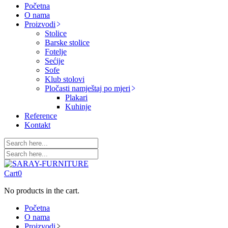
Početna
O nama
Proizvodi
Stolice
Barske stolice
Fotelje
Sećije
Sofe
Klub stolovi
Pločasti namještaj po mjeri
Plakari
Kuhinje
Reference
Kontakt
Cart
0
No products in the cart.
Početna
O nama
Proizvodi