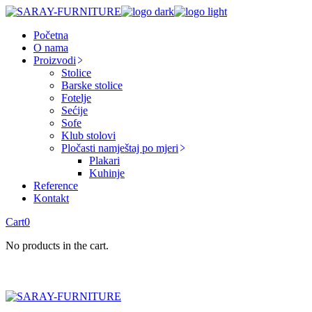
Skip
to
Početna
the
O nama
content
Proizvodi
Stolice
Barske stolice
Fotelje
Sećije
Sofe
Klub stolovi
Pločasti namještaj po mjeri
Plakari
Kuhinje
Reference
Kontakt
Cart
0
No products in the cart.