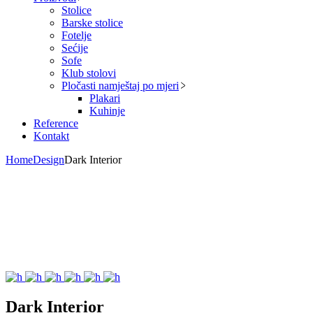
Stolice
Barske stolice
Fotelje
Sećije
Sofe
Klub stolovi
Pločasti namještaj po mjeri
Plakari
Kuhinje
Reference
Kontakt
Home
Design
Dark Interior
Dark Interior