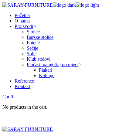
Skip
to
Početna
the
O nama
content
Proizvodi
Stolice
Barske stolice
Fotelje
Sećije
Sofe
Klub stolovi
Pločasti namještaj po mjeri
Plakari
Kuhinje
Reference
Kontakt
Cart
0
No products in the cart.