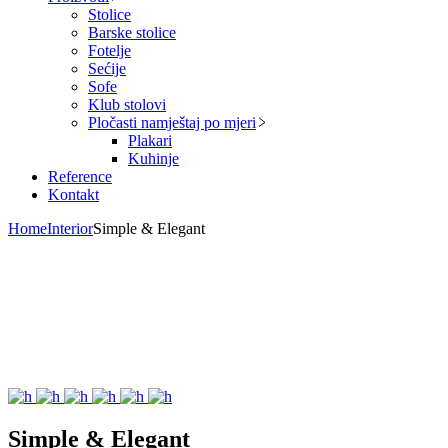
Stolice
Barske stolice
Fotelje
Sećije
Sofe
Klub stolovi
Pločasti namještaj po mjeri
Plakari
Kuhinje
Reference
Kontakt
Home
Interior
Simple & Elegant
Simple & Elegant