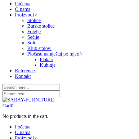
Početna
O nama
Proizvodi
Stolice
Barske stolice
Fotelje
Sećije
Sofe
Klub stolovi
Pločasti namještaj po mjeri
Plakari
Kuhinje
Reference
Kontakt
Cart
0
No products in the cart.
Početna
O nama
Proizvodi