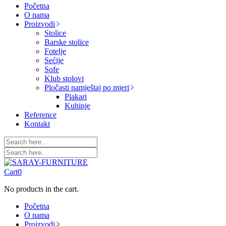
Početna
O nama
Proizvodi
Stolice
Barske stolice
Fotelje
Sećije
Sofe
Klub stolovi
Pločasti namještaj po mjeri
Plakari
Kuhinje
Reference
Kontakt
Cart
0
No products in the cart.
Početna
O nama
Proizvodi