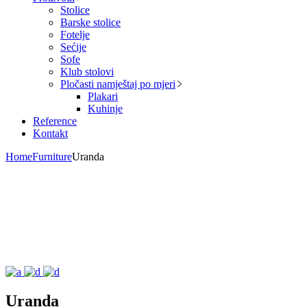
Stolice
Barske stolice
Fotelje
Sećije
Sofe
Klub stolovi
Pločasti namještaj po mjeri
Plakari
Kuhinje
Reference
Kontakt
Home
Furniture
Uranda
Uranda