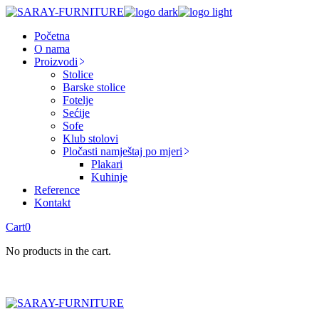
Skip
to
Početna
the
O nama
content
Proizvodi
Stolice
Barske stolice
Fotelje
Sećije
Sofe
Klub stolovi
Pločasti namještaj po mjeri
Plakari
Kuhinje
Reference
Kontakt
Cart
0
No products in the cart.