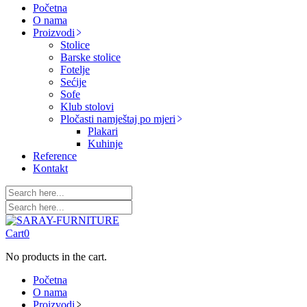
Početna
O nama
Proizvodi
Stolice
Barske stolice
Fotelje
Sećije
Sofe
Klub stolovi
Pločasti namještaj po mjeri
Plakari
Kuhinje
Reference
Kontakt
Cart
0
No products in the cart.
Početna
O nama
Proizvodi