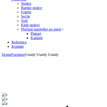
Stolice
Barske stolice
Fotelje
Sećije
Sofe
Klub stolovi
Pločasti namještaj po mjeri
Plakari
Kuhinje
Reference
Kontakt
Home
Furniture
Uundy Uundy Uundy