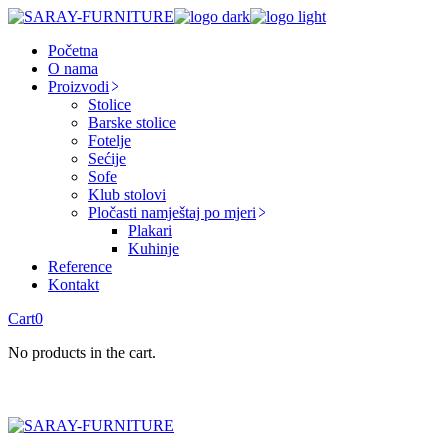
Skip
to
Početna
the
O nama
content
Proizvodi
Stolice
Barske stolice
Fotelje
Sećije
Sofe
Klub stolovi
Pločasti namještaj po mjeri
Plakari
Kuhinje
Reference
Kontakt
Cart
0
No products in the cart.