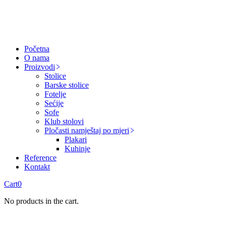
Početna
O nama
Proizvodi
Stolice
Barske stolice
Fotelje
Sećije
Sofe
Klub stolovi
Pločasti namještaj po mjeri
Plakari
Kuhinje
Reference
Kontakt
Cart
0
No products in the cart.