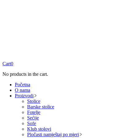
Cart
0
No products in the cart.
Početna
O nama
Proizvodi
Stolice
Barske stolice
Fotelje
Sećije
Sofe
Klub stolovi
Pločasti namještaj po mjeri