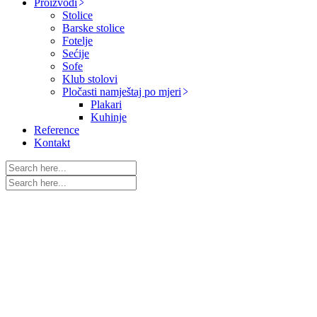
Proizvodi
Stolice
Barske stolice
Fotelje
Sećije
Sofe
Klub stolovi
Pločasti namještaj po mjeri
Plakari
Kuhinje
Reference
Kontakt