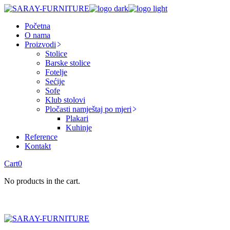
Skip
to
Početna
the
O nama
content
Proizvodi
Stolice
Barske stolice
Fotelje
Sećije
Sofe
Klub stolovi
Pločasti namještaj po mjeri
Plakari
Kuhinje
Reference
Kontakt
Cart
0
No products in the cart.