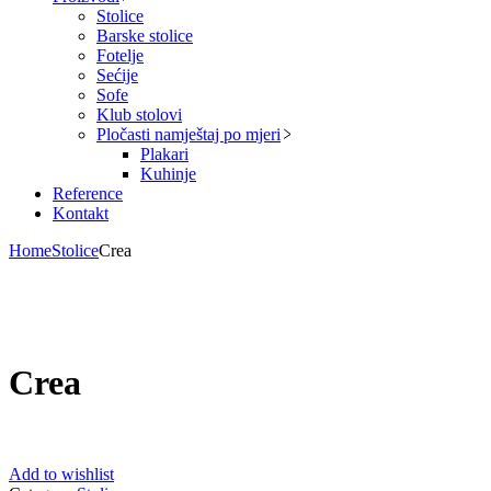
Stolice
Barske stolice
Fotelje
Sećije
Sofe
Klub stolovi
Pločasti namještaj po mjeri
Plakari
Kuhinje
Reference
Kontakt
Home
Stolice
Crea
Crea
Add to wishlist