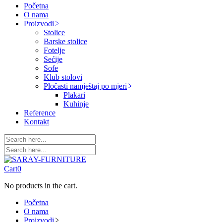
Početna
O nama
Proizvodi
Stolice
Barske stolice
Fotelje
Sećije
Sofe
Klub stolovi
Pločasti namještaj po mjeri
Plakari
Kuhinje
Reference
Kontakt
Cart
0
No products in the cart.
Početna
O nama
Proizvodi