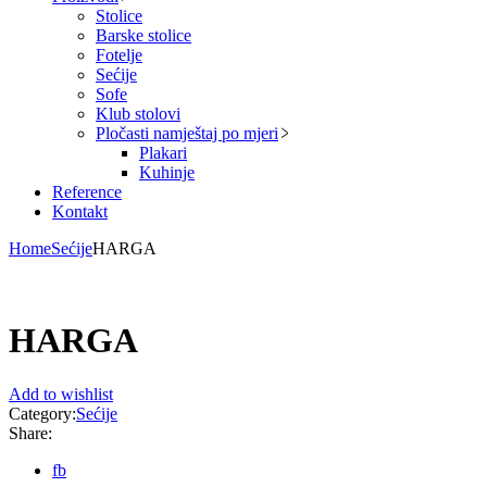
Stolice
Barske stolice
Fotelje
Sećije
Sofe
Klub stolovi
Pločasti namještaj po mjeri
Plakari
Kuhinje
Reference
Kontakt
Home
Sećije
HARGA
HARGA
Add to wishlist
Category:
Sećije
Share:
fb