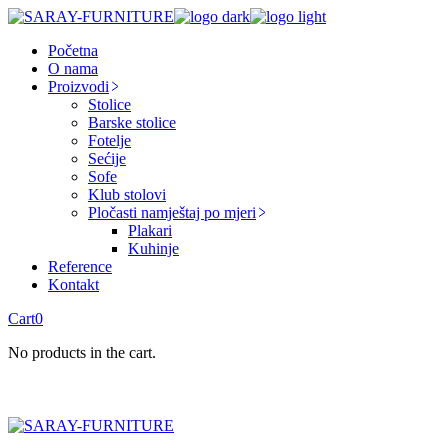
Skip
to
Početna
the
O nama
content
Proizvodi
Stolice
Barske stolice
Fotelje
Sećije
Sofe
Klub stolovi
Pločasti namještaj po mjeri
Plakari
Kuhinje
Reference
Kontakt
Cart
0
No products in the cart.