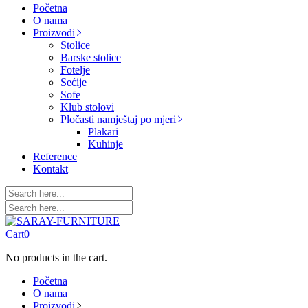
Početna
O nama
Proizvodi
Stolice
Barske stolice
Fotelje
Sećije
Sofe
Klub stolovi
Pločasti namještaj po mjeri
Plakari
Kuhinje
Reference
Kontakt
Cart
0
No products in the cart.
Početna
O nama
Proizvodi