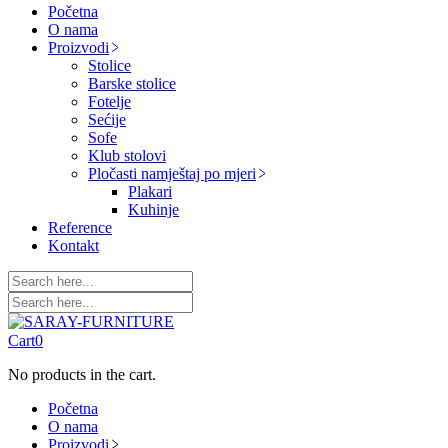
Početna
O nama
Proizvodi
Stolice
Barske stolice
Fotelje
Sećije
Sofe
Klub stolovi
Pločasti namještaj po mjeri
Plakari
Kuhinje
Reference
Kontakt
Cart
0
No products in the cart.
Početna
O nama
Proizvodi