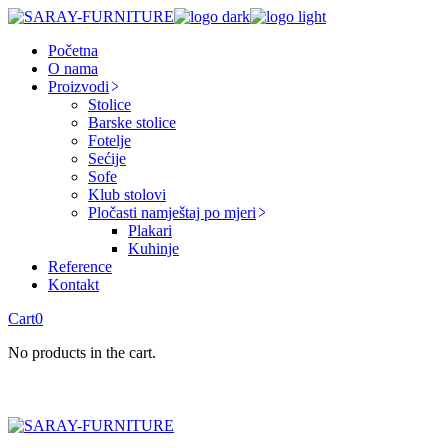
Skip
to
Početna
the
O nama
content
Proizvodi
Stolice
Barske stolice
Fotelje
Sećije
Sofe
Klub stolovi
Pločasti namještaj po mjeri
Plakari
Kuhinje
Reference
Kontakt
Cart
0
No products in the cart.