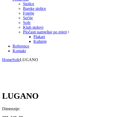
Stolice
Barske stolice
Fotelje
Sećije
Sofe
Klub stolovi
Pločasti namještaj po mjeri
Plakari
Kuhinje
Reference
Kontakt
Home
Sofe
LUGANO
LUGANO
Dimenzije: