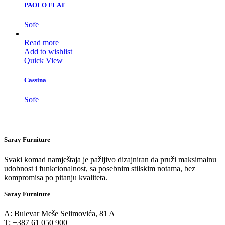
PAOLO FLAT
Sofe
Read more
Add to wishlist
Quick View
Cassina
Sofe
Saray Furniture
Svaki komad namještaja je pažljivo dizajniran da pruži maksimalnu
udobnost i funkcionalnost, sa posebnim stilskim notama, bez
kompromisa po pitanju kvaliteta.
Saray Furniture
A: Bulevar Meše Selimovića, 81 A
T: +387 61 050 900