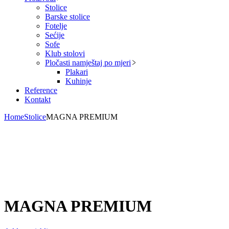
Stolice
Barske stolice
Fotelje
Sećije
Sofe
Klub stolovi
Pločasti namještaj po mjeri
Plakari
Kuhinje
Reference
Kontakt
Home
Stolice
MAGNA PREMIUM
MAGNA PREMIUM