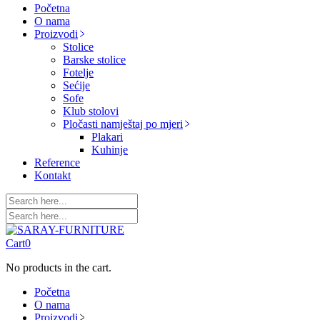
Početna
O nama
Proizvodi
Stolice
Barske stolice
Fotelje
Sećije
Sofe
Klub stolovi
Pločasti namještaj po mjeri
Plakari
Kuhinje
Reference
Kontakt
Cart
0
No products in the cart.
Početna
O nama
Proizvodi