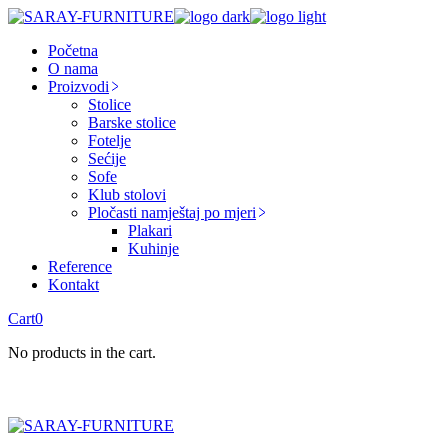
Skip
to
Početna
the
O nama
content
Proizvodi
Stolice
Barske stolice
Fotelje
Sećije
Sofe
Klub stolovi
Pločasti namještaj po mjeri
Plakari
Kuhinje
Reference
Kontakt
Cart
0
No products in the cart.