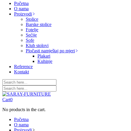
Početna
O nama
Proizvodi
Stolice
Barske stolice
Fotelje
Sećije
Sofe
Klub stolovi
Pločasti namještaj po mjeri
Plakari
Kuhinje
Reference
Kontakt
Cart
0
No products in the cart.
Početna
O nama
Proizvodi