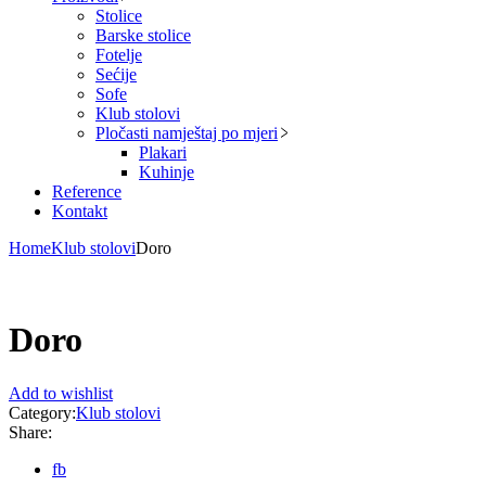
Stolice
Barske stolice
Fotelje
Sećije
Sofe
Klub stolovi
Pločasti namještaj po mjeri
Plakari
Kuhinje
Reference
Kontakt
Home
Klub stolovi
Doro
Doro
Add to wishlist
Category:
Klub stolovi
Share:
fb