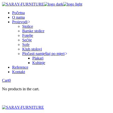
Skip
to
Početna
the
O nama
content
Proizvodi
Stolice
Barske stolice
Fotelje
Sećije
Sofe
Klub stolovi
Pločasti namještaj po mjeri
Plakari
Kuhinje
Reference
Kontakt
Cart
0
No products in the cart.