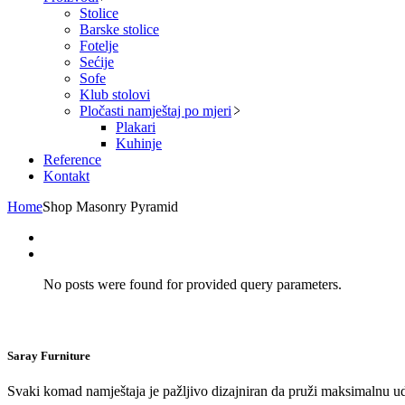
Stolice
Barske stolice
Fotelje
Sećije
Sofe
Klub stolovi
Pločasti namještaj po mjeri
Plakari
Kuhinje
Reference
Kontakt
Home
Shop Masonry Pyramid
No posts were found for provided query parameters.
Saray Furniture
Svaki komad namještaja je pažljivo dizajniran da pruži maksimalnu ud