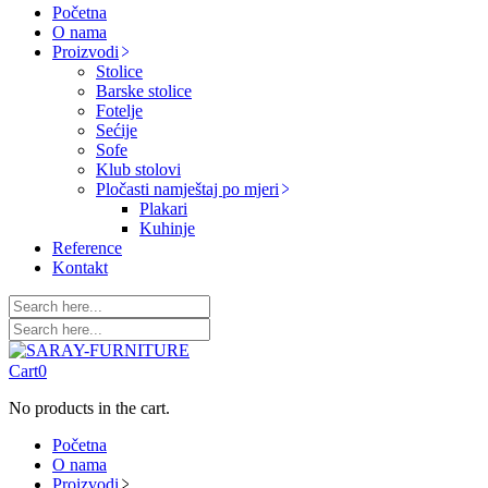
Početna
O nama
Proizvodi
Stolice
Barske stolice
Fotelje
Sećije
Sofe
Klub stolovi
Pločasti namještaj po mjeri
Plakari
Kuhinje
Reference
Kontakt
Cart
0
No products in the cart.
Početna
O nama
Proizvodi