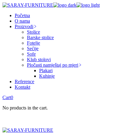
Skip
to
Početna
the
O nama
content
Proizvodi
Stolice
Barske stolice
Fotelje
Sećije
Sofe
Klub stolovi
Pločasti namještaj po mjeri
Plakari
Kuhinje
Reference
Kontakt
Cart
0
No products in the cart.