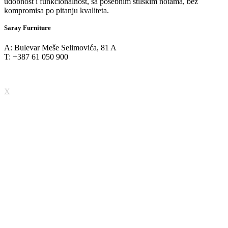
udobnost i funkcionalnost, sa posebnim stilskim notama, bez
kompromisa po pitanju kvaliteta.
Saray Furniture
A: Bulevar Meše Selimovića, 81 A
T: +387 61 050 900
X