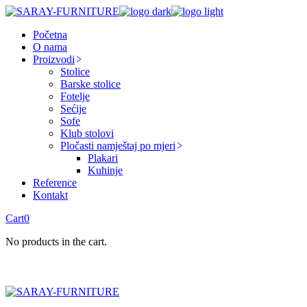
Skip
to
Početna
the
O nama
content
Proizvodi
Stolice
Barske stolice
Fotelje
Sećije
Sofe
Klub stolovi
Pločasti namještaj po mjeri
Plakari
Kuhinje
Reference
Kontakt
Cart
0
No products in the cart.