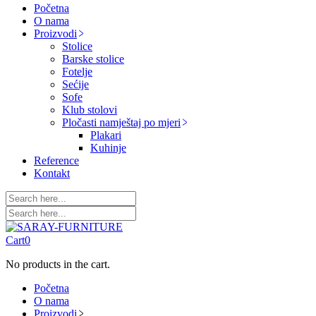
Početna
O nama
Proizvodi
Stolice
Barske stolice
Fotelje
Sećije
Sofe
Klub stolovi
Pločasti namještaj po mjeri
Plakari
Kuhinje
Reference
Kontakt
Cart
0
No products in the cart.
Početna
O nama
Proizvodi