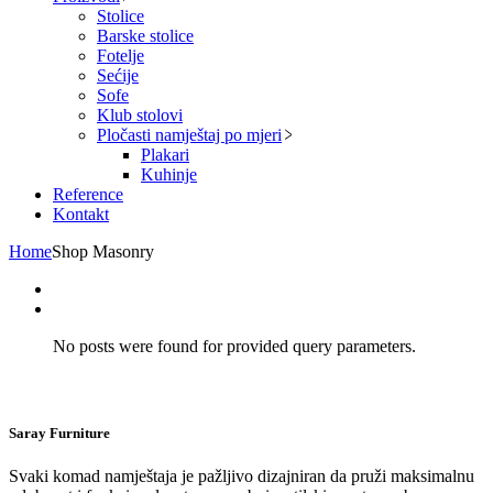
Stolice
Barske stolice
Fotelje
Sećije
Sofe
Klub stolovi
Pločasti namještaj po mjeri
Plakari
Kuhinje
Reference
Kontakt
Home
Shop Masonry
No posts were found for provided query parameters.
Saray Furniture
Svaki komad namještaja je pažljivo dizajniran da pruži maksimalnu