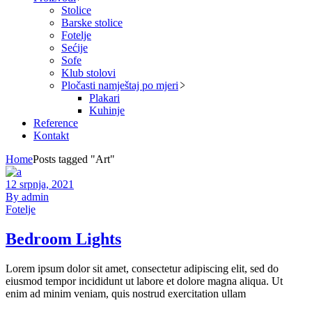
Stolice
Barske stolice
Fotelje
Sećije
Sofe
Klub stolovi
Pločasti namještaj po mjeri
Plakari
Kuhinje
Reference
Kontakt
Home
Posts tagged "Art"
12 srpnja, 2021
By admin
Fotelje
Bedroom Lights
Lorem ipsum dolor sit amet, consectetur adipiscing elit, sed do
eiusmod tempor incididunt ut labore et dolore magna aliqua. Ut
enim ad minim veniam, quis nostrud exercitation ullam