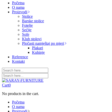
Početna
O nama
Proizvodi
Stolice
Barske stolice
Fotelje
Sećije
Sofe
Klub stolovi
Pločasti namještaj po mjeri
Plakari
Kuhinje
Reference
Kontakt
Cart
0
No products in the cart.
Početna
O nama
Proizvodi