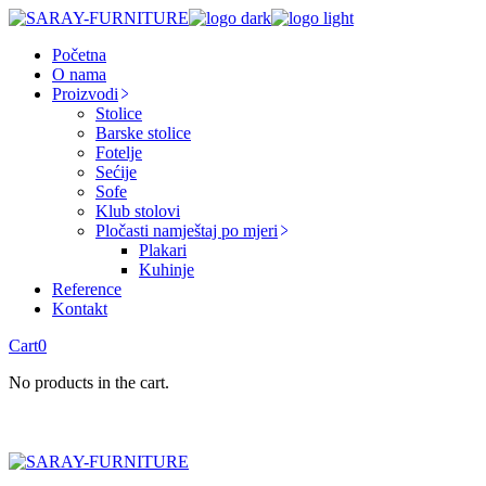
Skip
to
Početna
the
O nama
content
Proizvodi
Stolice
Barske stolice
Fotelje
Sećije
Sofe
Klub stolovi
Pločasti namještaj po mjeri
Plakari
Kuhinje
Reference
Kontakt
Cart
0
No products in the cart.