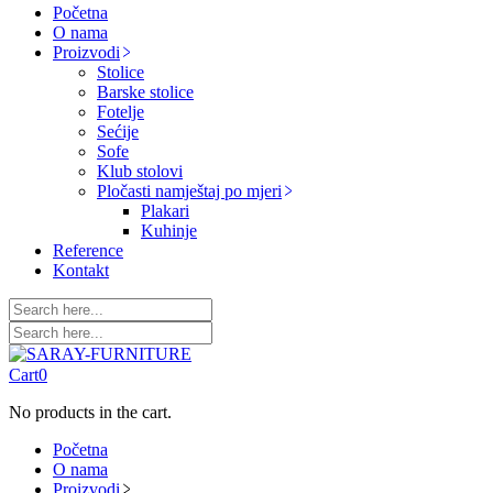
Početna
O nama
Proizvodi
Stolice
Barske stolice
Fotelje
Sećije
Sofe
Klub stolovi
Pločasti namještaj po mjeri
Plakari
Kuhinje
Reference
Kontakt
Cart
0
No products in the cart.
Početna
O nama
Proizvodi