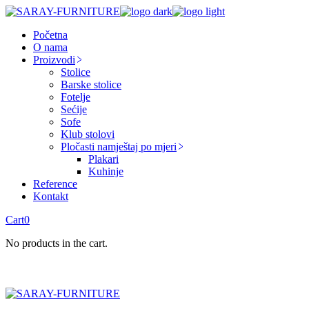
Skip
to
Početna
the
O nama
content
Proizvodi
Stolice
Barske stolice
Fotelje
Sećije
Sofe
Klub stolovi
Pločasti namještaj po mjeri
Plakari
Kuhinje
Reference
Kontakt
Cart
0
No products in the cart.