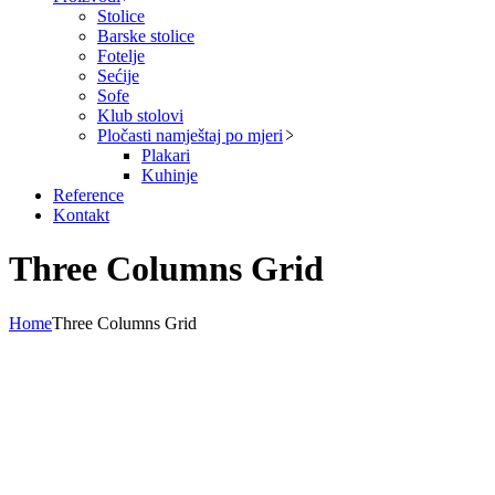
Stolice
Barske stolice
Fotelje
Sećije
Sofe
Klub stolovi
Pločasti namještaj po mjeri
Plakari
Kuhinje
Reference
Kontakt
Three Columns Grid
Home
Three Columns Grid