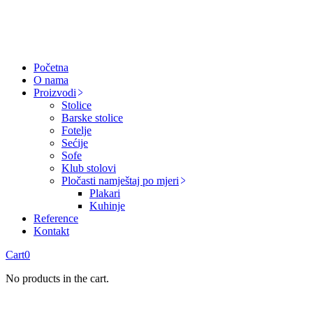
Početna
O nama
Proizvodi
Stolice
Barske stolice
Fotelje
Sećije
Sofe
Klub stolovi
Pločasti namještaj po mjeri
Plakari
Kuhinje
Reference
Kontakt
Cart
0
No products in the cart.