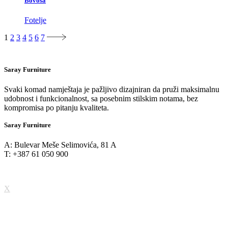
Bovosa
Fotelje
1
2
3
4
5
6
7
Saray Furniture
Svaki komad namještaja je pažljivo dizajniran da pruži maksimalnu
udobnost i funkcionalnost, sa posebnim stilskim notama, bez
kompromisa po pitanju kvaliteta.
Saray Furniture
A: Bulevar Meše Selimovića, 81 A
T: +387 61 050 900
X