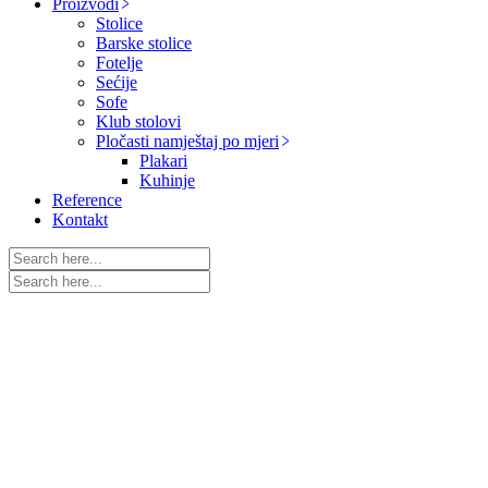
Proizvodi
Stolice
Barske stolice
Fotelje
Sećije
Sofe
Klub stolovi
Pločasti namještaj po mjeri
Plakari
Kuhinje
Reference
Kontakt