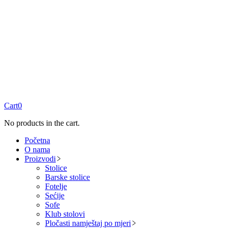
Cart
0
No products in the cart.
Početna
O nama
Proizvodi
Stolice
Barske stolice
Fotelje
Sećije
Sofe
Klub stolovi
Pločasti namještaj po mjeri