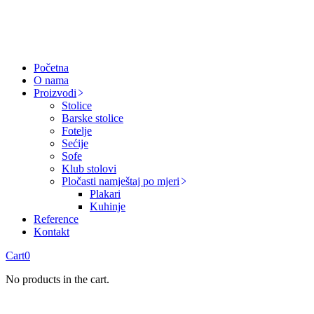
Početna
O nama
Proizvodi
Stolice
Barske stolice
Fotelje
Sećije
Sofe
Klub stolovi
Pločasti namještaj po mjeri
Plakari
Kuhinje
Reference
Kontakt
Cart
0
No products in the cart.