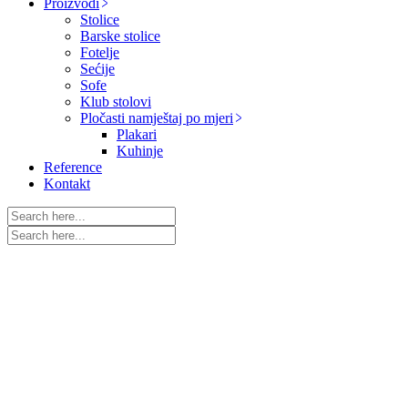
Proizvodi
Stolice
Barske stolice
Fotelje
Sećije
Sofe
Klub stolovi
Pločasti namještaj po mjeri
Plakari
Kuhinje
Reference
Kontakt