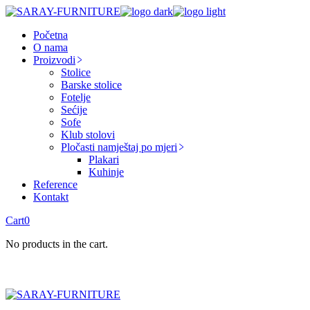
Skip
to
Početna
the
O nama
content
Proizvodi
Stolice
Barske stolice
Fotelje
Sećije
Sofe
Klub stolovi
Pločasti namještaj po mjeri
Plakari
Kuhinje
Reference
Kontakt
Cart
0
No products in the cart.