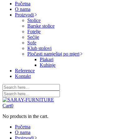
Početna
O nama
Proizvodi
Stolice
Barske stolice
Fotelje
Sećije
Sofe
Klub stolovi
Pločasti namještaj po mjeri
Plakari
Kuhinje
Reference
Kontakt
Cart
0
No products in the cart.
Početna
O nama
Proizvodi