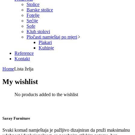
Stolice
Barske stolice
Fotelje
Sećije
Sofe
Klub stolovi
Pločasti namještaj po mjeri
Plakari
Kuhinje
Reference
Kontakt
Home
Lista želja
My wishlist
No products added to the wishlist
Saray Furniture
Svaki komad namještaja je pažljivo dizajniran da pruži maksimalnu