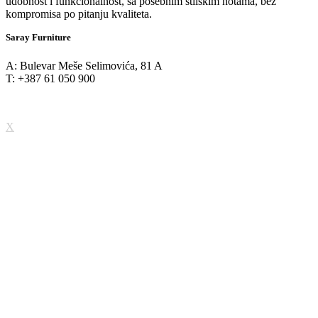
udobnost i funkcionalnost, sa posebnim stilskim notama, bez
kompromisa po pitanju kvaliteta.
Saray Furniture
A: Bulevar Meše Selimovića, 81 A
T: +387 61 050 900
X